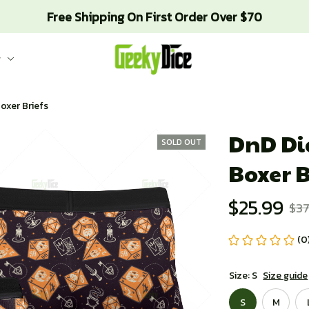
Free Shipping On First Order Over $70
g
oxer Briefs
DnD Di
SOLD OUT
Boxer B
$25.99
$37
(0
Size: S
Size guide
S
M