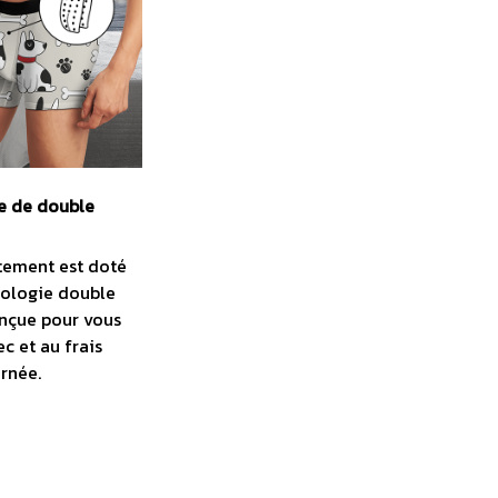
e de double
tement est doté
nologie double
onçue pour vous
c et au frais
urnée.