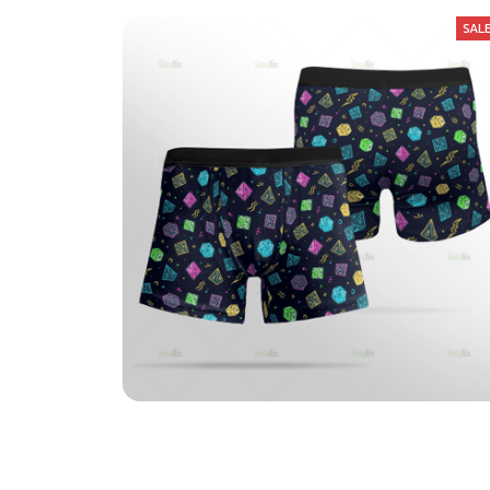
SAL
DnD Dice Retro Boxer Briefs
$25.99
$37.49