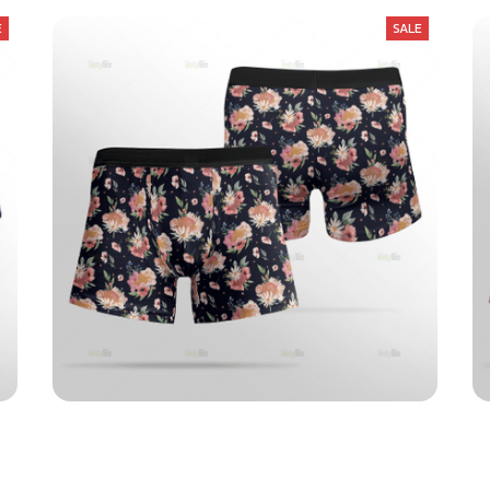
E
SALE
DnD Dice Floral Boxer Briefs
$25.99
$37.49