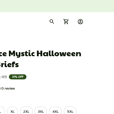
ce Mystic Halloween 
riefs
.49
31% OFF
) 0 review
L
XL
2XL
3XL
4XL
5XL