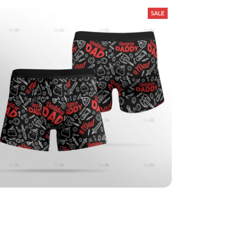
SALE
Dungeon Daddy Black Boxer Briefs
$25.99
$37.49